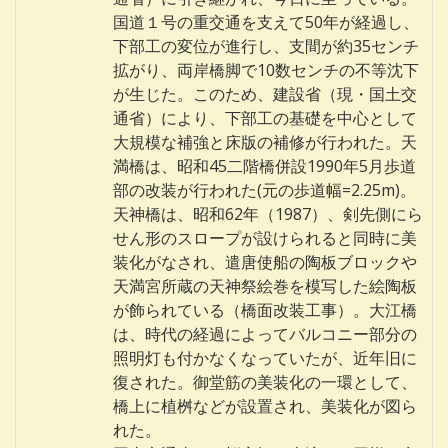
国道１号の重交通を支えて50年が経過し、
下部工の変位が進行し、支間が約35センチ
拡がり、両岸橋脚で10数センチの不等沈下
が生じた。このため、建設省（現・国土交
通省）により、下部工の基礎を中心として
大規模な補強と床版の補修が行われた。天
満橋は、昭和45二階橋併設1990年5月歩道
部の改装が行われた(元の歩道幅=2.25m)。
天神橋は、昭和62年（1987）、剣先側にら
せん形のスロープが設けられると同時に美
装化がなされ、遣唐使船の陶板ブロックや
天満宮所蔵の天神祭絵巻を模写した絵陶板
が飾られている（橋面改装工事）。大江橋
は、時代の経過によってバルコニー部分の
照明灯も付かなくなっていたが、近年旧に
復された。御堂筋の美装化の一環として、
橋上に植桝などが設置され、美装化が図ら
れた。