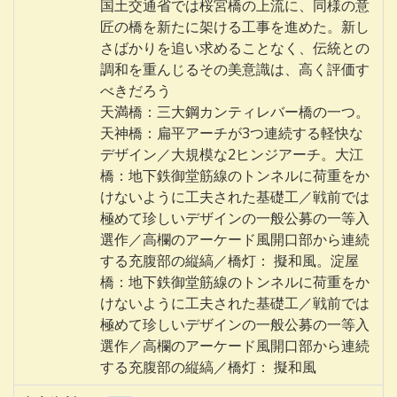
国土交通省では桜宮橋の上流に、同様の意
匠の橋を新たに架ける工事を進めた。新し
さばかりを追い求めることなく、伝統との
調和を重んじるその美意識は、高く評価す
べきだろう
天満橋：三大鋼カンティレバー橋の一つ。
天神橋：扁平アーチが3つ連続する軽快な
デザイン／大規模な2ヒンジアーチ。大江
橋：地下鉄御堂筋線のトンネルに荷重をか
けないように工夫された基礎工／戦前では
極めて珍しいデザインの一般公募の一等入
選作／高欄のアーケード風開口部から連続
する充腹部の縦縞／橋灯： 擬和風。淀屋
橋：地下鉄御堂筋線のトンネルに荷重をか
けないように工夫された基礎工／戦前では
極めて珍しいデザインの一般公募の一等入
選作／高欄のアーケード風開口部から連続
する充腹部の縦縞／橋灯： 擬和風