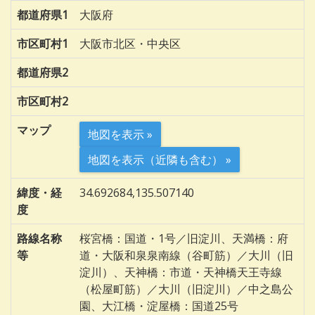
都道府県1
大阪府
市区町村1
大阪市北区・中央区
都道府県2
市区町村2
マップ
地図を表示 »
地図を表示（近隣も含む） »
緯度・経
34.692684,135.507140
度
路線名称
桜宮橋：国道・1号／旧淀川、天満橋：府
等
道・大阪和泉泉南線（谷町筋）／大川（旧
淀川）、天神橋：市道・天神橋天王寺線
（松屋町筋）／大川（旧淀川）／中之島公
園、大江橋・淀屋橋：国道25号