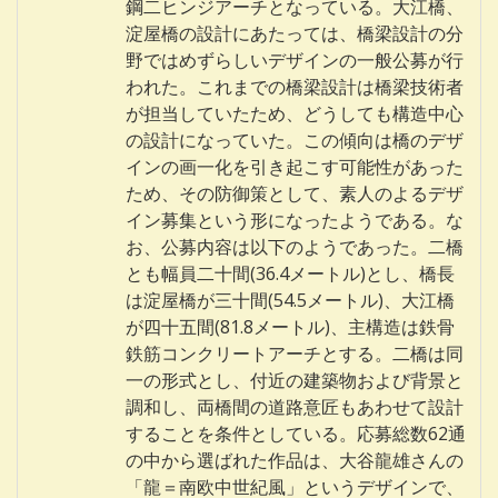
鋼二ヒンジアーチとなっている。大江橋、
淀屋橋の設計にあたっては、橋梁設計の分
野ではめずらしいデザインの一般公募が行
われた。これまでの橋梁設計は橋梁技術者
が担当していたため、どうしても構造中心
の設計になっていた。この傾向は橋のデザ
インの画一化を引き起こす可能性があった
ため、その防御策として、素人のよるデザ
イン募集という形になったようである。な
お、公募内容は以下のようであった。二橋
とも幅員二十間(36.4メートル)とし、橋長
は淀屋橋が三十間(54.5メートル)、大江橋
が四十五間(81.8メートル)、主構造は鉄骨
鉄筋コンクリートアーチとする。二橋は同
一の形式とし、付近の建築物および背景と
調和し、両橋間の道路意匠もあわせて設計
することを条件としている。応募総数62通
の中から選ばれた作品は、大谷龍雄さんの
「龍＝南欧中世紀風」というデザインで、