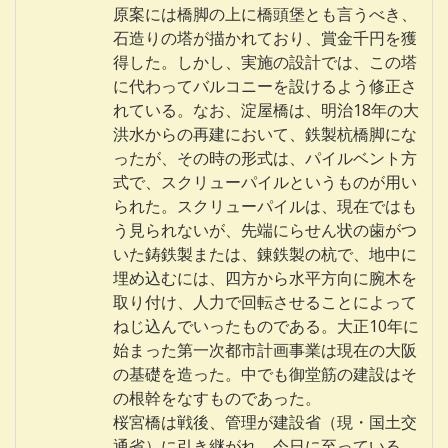
原案には橋脚の上に橋頭堡とも言うべき、
石造りの塔が描かれており、賞金千円を獲
得した。しかし、実施の設計では、この塔
に代わってバルコニーを設けるよう修正さ
れている。なお、淀屋橋は、明治18年の大
洪水からの再建において、鉄製杭橋脚にな
ったが、その時の形式は、パイルベント方
式で、スクリューパイルというものが用い
られた。スクリューパイルは、現在ではも
う見られないが、先端にらせん状の歯がつ
いた鋳鉄製または、錬鉄製の杭で、地中に
埋め込むには、四方から水平方向に腕木を
取り付け、人力で回転させることによって
ねじ込んでいったものである。大正10年に
始まった第一次都市計画事業は現在の大阪
の基礎を造った。中でも御堂筋の建設はそ
の根幹をなすものであった。
桜宮橋は戦後、管理が建設省（現・国土交
通省）に引き継がれ、今日に至っている。