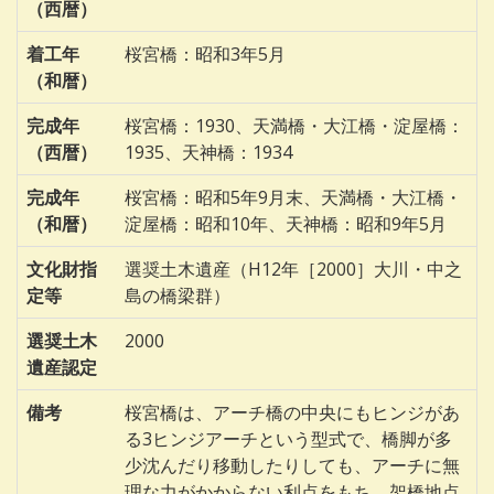
（西暦）
着工年
桜宮橋：昭和3年5月
（和暦）
完成年
桜宮橋：1930、天満橋・大江橋・淀屋橋：
（西暦）
1935、天神橋：1934
完成年
桜宮橋：昭和5年9月末、天満橋・大江橋・
（和暦）
淀屋橋：昭和10年、天神橋：昭和9年5月
文化財指
選奨土木遺産（H12年［2000］大川・中之
定等
島の橋梁群）
選奨土木
2000
遺産認定
備考
桜宮橋は、アーチ橋の中央にもヒンジがあ
る3ヒンジアーチという型式で、橋脚が多
少沈んだり移動したりしても、アーチに無
理な力がかからない利点をもち、架橋地点