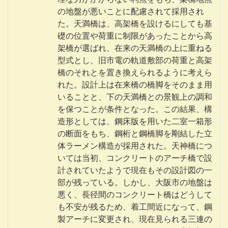
の地盤が悪いことに配慮されて採用され
た。天満橋は、高架橋を設けるにしても基
礎の位置や荷重に制限があったことから高
架橋が選ばれ、在来の天満橋の上に重ねる
型式とし、旧市電の軌道敷部の荷重と高架
橋のそれとを置き換えられるように考えら
れた。設計上は在来橋の橋脚をそのまま用
いることと、下の天満橋との景観上の調和
を保つことが条件となった。この結果、構
造形としては、鋼床版を用いた二室一箱形
の断面をもち、鋼桁と鋼橋脚を剛結した立
体ラーメン構造が採用された。天神橋につ
いては当初、コンクリートのアーチ橋で設
計されていたようで現在もその設計図の一
部が残っている。しかし、大阪市の地盤は
悪く、長径間のコンクリート橋はどうして
も不安が残るため、着工間近になって、鋼
製アーチに変更され、現在見られる三連の